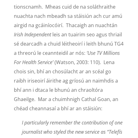
tionscnamh. Mheas cuid de na soláthraithe
nuachta nach mbeadh sa stáisiún ach cur amú
airgid na gcáiníocóirí. Thacaigh an nuachtán
Irish Independent
leis an tuairim seo agus thriail
sé dearcadh a chuid léitheoirí i leith bhunú TG4
a threorú le ceannteidil ar nós:
‘Use TV Millions
For Health Service’
(Watson, 2003: 110). Lena
chois sin, bhí an chosúlacht ar an scéal go
raibh iriseoirí áirithe ag gríosú an naimhdis a
bhí ann i dtaca le bhunú an chraoltóra
Ghaeilge. Mar a chuimhnigh Cathal Goan, an
chéad cheannasaí a bhí ar an stáisiún:
I particularly remember the contribution of one
journalist who styled the new service as “Telefís