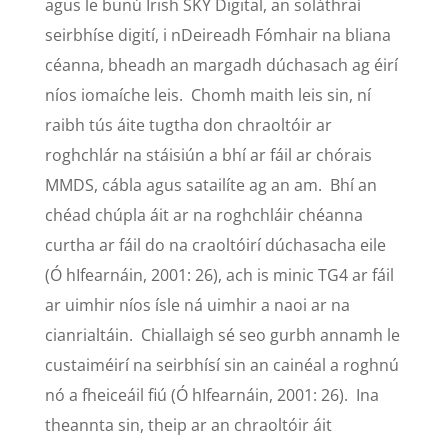
agus le bunú Irish SKY Digital, an soláthraí
seirbhíse digití, i nDeireadh Fómhair na bliana
céanna, bheadh an margadh dúchasach ag éirí
níos iomaíche leis. Chomh maith leis sin, ní
raibh tús áite tugtha don chraoltóir ar
roghchlár na stáisiún a bhí ar fáil ar chórais
MMDS, cábla agus satailíte ag an am. Bhí an
chéad chúpla áit ar na roghchláir chéanna
curtha ar fáil do na craoltóirí dúchasacha eile
(Ó hIfearnáin, 2001: 26), ach is minic TG4 ar fáil
ar uimhir níos ísle ná uimhir a naoi ar na
cianrialtáin. Chiallaigh sé seo gurbh annamh le
custaiméirí na seirbhísí sin an cainéal a roghnú
nó a fheiceáil fiú (Ó hIfearnáin, 2001: 26). Ina
theannta sin, theip ar an chraoltóir áit