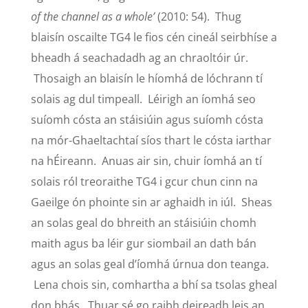
of the channel as a whole’
(2010: 54). Thug
blaisín oscailte TG4 le fios cén cineál seirbhíse a
bheadh á seachadadh ag an chraoltóir úr.
Thosaigh an blaisín le híomhá de lóchrann tí
solais ag dul timpeall. Léirigh an íomhá seo
suíomh cósta an stáisiúin agus suíomh cósta
na mór-Ghaeltachtaí síos thart le cósta iarthar
na hÉireann. Anuas air sin, chuir íomhá an tí
solais ról treoraithe TG4 i gcur chun cinn na
Gaeilge ón phointe sin ar aghaidh in iúl. Sheas
an solas geal do bhreith an stáisiúin chomh
maith agus ba léir gur siombail an dath bán
agus an solas geal d’íomhá úrnua don teanga.
Lena chois sin, comhartha a bhí sa tsolas gheal
don bhás. Thuar sé go raibh deireadh leis an