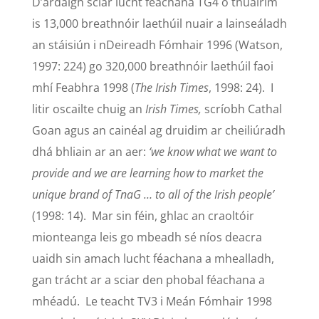
D’ardaigh sciar lucht féachana TG4 ó thuairim
is 13,000 breathnóir laethúil nuair a lainseáladh
an stáisiún i nDeireadh Fómhair 1996 (Watson,
1997: 224) go 320,000 breathnóir laethúil faoi
mhí Feabhra 1998 (
The Irish Times
, 1998: 24). I
litir oscailte chuig an
Irish Times,
scríobh Cathal
Goan agus an cainéal ag druidim ar cheiliúradh
dhá bhliain ar an aer:
‘we know what we want to
provide and we are learning how to market the
unique brand of TnaG … to all of the Irish people’
(1998: 14). Mar sin féin, ghlac an craoltóir
mionteanga leis go mbeadh sé níos deacra
uaidh sin amach lucht féachana a mhealladh,
gan trácht ar a sciar den phobal féachana a
mhéadú. Le teacht TV3 i Meán Fómhair 1998