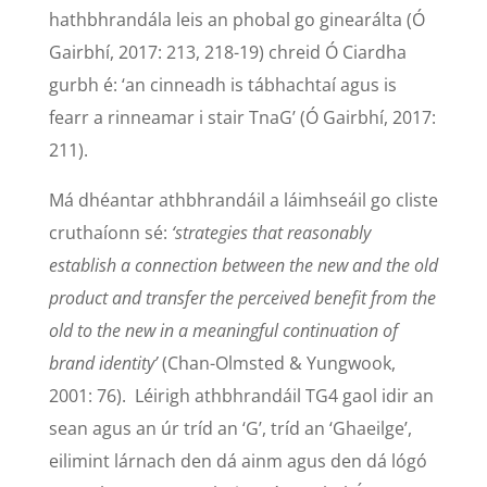
hathbhrandála leis an phobal go ginearálta (Ó
Gairbhí, 2017: 213, 218-19) chreid Ó Ciardha
gurbh é: ‘an cinneadh is tábhachtaí agus is
fearr a rinneamar i stair TnaG’ (Ó Gairbhí, 2017:
211).
Má dhéantar athbhrandáil a láimhseáil go cliste
cruthaíonn sé:
‘strategies that reasonably
establish a connection between the new and the old
product and transfer the perceived benefit from the
old to the new in a meaningful continuation of
brand identity’
(Chan-Olmsted & Yungwook,
2001: 76). Léirigh athbhrandáil TG4 gaol idir an
sean agus an úr tríd an ‘G’, tríd an ‘Ghaeilge’,
eilimint lárnach den dá ainm agus den dá lógó