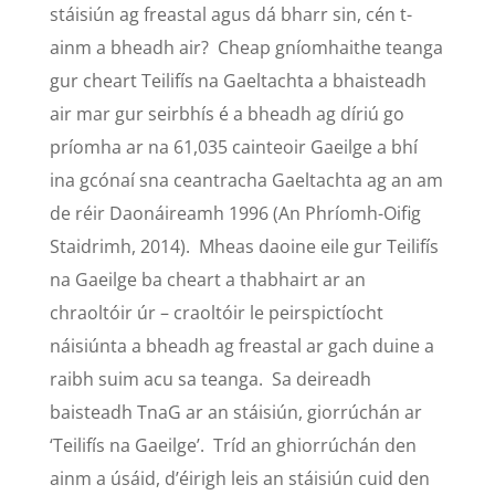
stáisiún ag freastal agus dá bharr sin, cén t-
ainm a bheadh air? Cheap gníomhaithe teanga
gur cheart Teilifís na Gaeltachta a bhaisteadh
air mar gur seirbhís é a bheadh ag díriú go
príomha ar na 61,035 cainteoir Gaeilge a bhí
ina gcónaí sna ceantracha Gaeltachta ag an am
de réir Daonáireamh 1996 (An Phríomh-Oifig
Staidrimh, 2014). Mheas daoine eile gur Teilifís
na Gaeilge ba cheart a thabhairt ar an
chraoltóir úr – craoltóir le peirspictíocht
náisiúnta a bheadh ag freastal ar gach duine a
raibh suim acu sa teanga. Sa deireadh
baisteadh TnaG ar an stáisiún, giorrúchán ar
‘Teilifís na Gaeilge’. Tríd an ghiorrúchán den
ainm a úsáid, d’éirigh leis an stáisiún cuid den