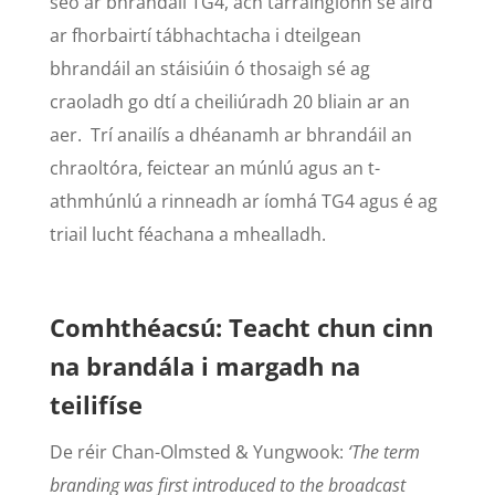
seo ar bhrandáil TG4, ach tarraingíonn sé aird
ar fhorbairtí tábhachtacha i dteilgean
bhrandáil an stáisiúin ó thosaigh sé ag
craoladh go dtí a cheiliúradh 20 bliain ar an
aer. Trí anailís a dhéanamh ar bhrandáil an
chraoltóra, feictear an múnlú agus an t-
athmhúnlú a rinneadh ar íomhá TG4 agus é ag
triail lucht féachana a mhealladh.
Comhthéacsú: Teacht chun cinn
na brandála i margadh na
teilifíse
De réir Chan-Olmsted & Yungwook:
‘The term
branding was first introduced to the broadcast