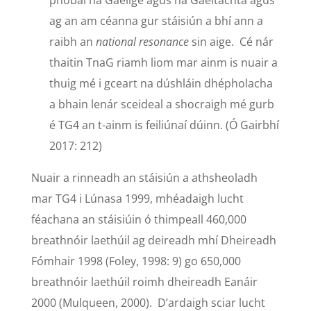
phobal na Gaeilge agus na Gaeltachta agus
ag an am céanna gur stáisiún a bhí ann a
raibh an
national resonance
sin aige. Cé nár
thaitin TnaG riamh liom mar ainm is nuair a
thuig mé i gceart na dúshláin dhépholacha
a bhain lenár sceideal a shocraigh mé gurb
é TG4 an t-ainm is feiliúnaí dúinn. (Ó Gairbhí
2017: 212)
Nuair a rinneadh an stáisiún a athsheoladh
mar TG4 i Lúnasa 1999, mhéadaigh lucht
féachana an stáisiúin ó thimpeall 460,000
breathnóir laethúil ag deireadh mhí Dheireadh
Fómhair 1998 (Foley, 1998: 9) go 650,000
breathnóir laethúil roimh dheireadh Eanáir
2000 (Mulqueen, 2000). D’ardaigh sciar lucht