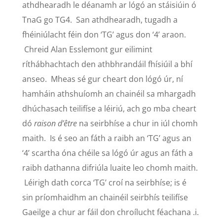
athdhearadh le déanamh ar lógó an stáisiúin ó
TnaG go TG4. San athdhearadh, tugadh a
fhéiniúlacht féin don ‘TG’ agus don ‘4’ araon.
Chreid Alan Esslemont gur eilimint
ríthábhachtach den athbhrandáil fhísiúil a bhí
anseo. Mheas sé gur cheart don lógó úr, ní
hamháin athshuíomh an chainéil sa mhargadh
dhúchasach teilifíse a léiriú, ach go mba cheart
dó
raison d’être
na seirbhíse a chur in iúl chomh
maith. Is é seo an fáth a raibh an ‘TG’ agus an
‘4’ scartha óna chéile sa lógó úr agus an fáth a
raibh dathanna difriúla luaite leo chomh maith.
Léirigh dath corca ‘TG’ croí na seirbhíse; is é
sin príomhaidhm an chainéil seirbhís teilifíse
Gaeilge a chur ar fáil don chroílucht féachana .i.