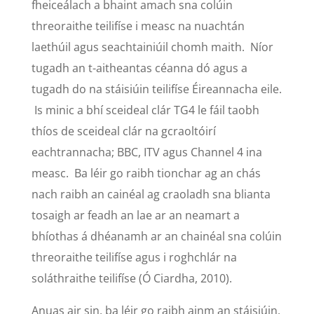
fheiceálach a bhaint amach sna colúin
threoraithe teilifíse i measc na nuachtán
laethúil agus seachtainiúil chomh maith. Níor
tugadh an t-aitheantas céanna dó agus a
tugadh do na stáisiúin teilifíse Éireannacha eile.
Is minic a bhí sceideal clár TG4 le fáil taobh
thíos de sceideal clár na gcraoltóirí
eachtrannacha; BBC, ITV agus Channel 4 ina
measc. Ba léir go raibh tionchar ag an chás
nach raibh an cainéal ag craoladh sna blianta
tosaigh ar feadh an lae ar an neamart a
bhíothas á dhéanamh ar an chainéal sna colúin
threoraithe teilifíse agus i roghchlár na
soláthraithe teilifíse (Ó Ciardha, 2010).
Anuas air sin, ba léir go raibh ainm an stáisiúin,