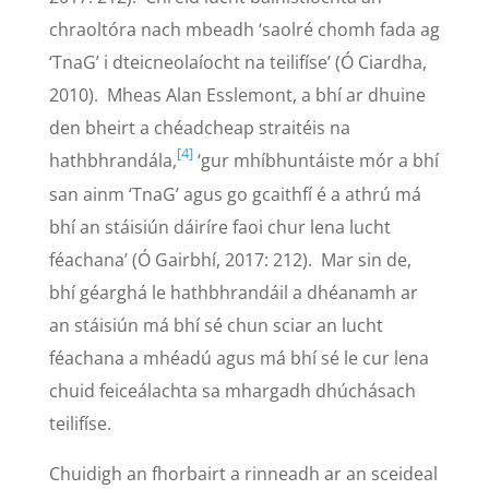
chraoltóra nach mbeadh ‘saolré chomh fada ag
‘TnaG’ i dteicneolaíocht na teilifíse’ (Ó Ciardha,
2010). Mheas Alan Esslemont, a bhí ar dhuine
den bheirt a chéadcheap straitéis na
[4]
hathbhrandála,
‘gur mhíbhuntáiste mór a bhí
san ainm ‘TnaG’ agus go gcaithfí é a athrú má
bhí an stáisiún dáiríre faoi chur lena lucht
féachana’ (Ó Gairbhí, 2017: 212). Mar sin de,
bhí géarghá le hathbhrandáil a dhéanamh ar
an stáisiún má bhí sé chun sciar an lucht
féachana a mhéadú agus má bhí sé le cur lena
chuid feiceálachta sa mhargadh dhúchásach
teilifíse.
Chuidigh an fhorbairt a rinneadh ar an sceideal