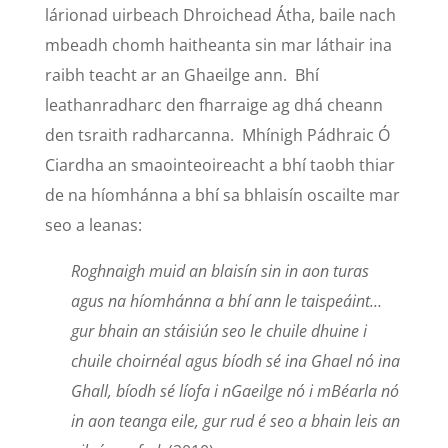
lárionad uirbeach Dhroichead Átha, baile nach
mbeadh chomh haitheanta sin mar láthair ina
raibh teacht ar an Ghaeilge ann. Bhí
leathanradharc den fharraige ag dhá cheann
den tsraith radharcanna. Mhínigh Pádhraic Ó
Ciardha an smaointeoireacht a bhí taobh thiar
de na híomhánna a bhí sa bhlaisín oscailte mar
seo a leanas:
Roghnaigh muid an blaisín sin in aon turas
agus na híomhánna a bhí ann le taispeáint…
gur bhain an stáisiún seo le chuile dhuine i
chuile choirnéal agus bíodh sé ina Ghael nó ina
Ghall, bíodh sé líofa i nGaeilge nó i mBéarla nó
in aon teanga eile, gur rud é seo a bhain leis an