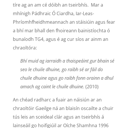
tíre ag an am cé dóibh an tseirbhís. Mar a
mhínigh Pádhraic Ó Ciardha, Iar-Leas-
Phríomhfheidhmeannach an stáisiúin agus fear
a bhí mar bhall den fhoireann bainistíochta ó
bunaíodh TG4, agus é ag cur síos ar ainm an
chraoltóra:
Bhí muid ag iarraidh a thaispeáint gur bhain sé
seo le chuile dhuine, go raibh sé ar fáil do
chuile dhuine agus go raibh fonn orainn a dhul
amach ag caint le chuile dhuine.
(2010)
An chéad radharc a fuair an náisiún ar an
chraoltóir Gaeilge ná an blaisín oscailte a chuir
tús leis an sceideal clár agus an tseirbhís á
lainseáil go hoifigiúil ar Oíche Shamhna 1996