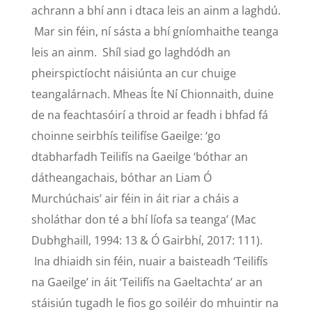
achrann a bhí ann i dtaca leis an ainm a laghdú.
Mar sin féin, ní sásta a bhí gníomhaithe teanga
leis an ainm. Shíl siad go laghdódh an
pheirspictíocht náisiúnta an cur chuige
teangalárnach. Mheas Íte Ní Chionnaith, duine
de na feachtasóirí a throid ar feadh i bhfad fá
choinne seirbhís teilifíse Gaeilge: ‘go
dtabharfadh Teilifís na Gaeilge ‘bóthar an
dátheangachais, bóthar an Liam Ó
Murchúchais’ air féin in áit riar a cháis a
sholáthar don té a bhí líofa sa teanga’ (Mac
Dubhghaill, 1994: 13 & Ó Gairbhí, 2017: 111).
Ina dhiaidh sin féin, nuair a baisteadh ‘Teilifís
na Gaeilge’ in áit ‘Teilifís na Gaeltachta’ ar an
stáisiún tugadh le fios go soiléir do mhuintir na