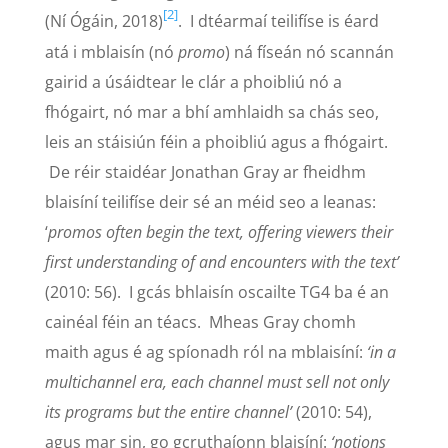
[2]
(Ní Ógáin, 2018)
. I dtéarmaí teilifíse is éard
atá i mblaisín (nó
promo
) ná físeán nó scannán
gairid a úsáidtear le clár a phoibliú nó a
fhógairt, nó mar a bhí amhlaidh sa chás seo,
leis an stáisiún féin a phoibliú agus a fhógairt.
De réir staidéar Jonathan Gray ar fheidhm
blaisíní teilifíse deir sé an méid seo a leanas:
‘
promos often begin the text, offering viewers their
first understanding of and encounters with the text’
(2010: 56). I gcás bhlaisín oscailte TG4 ba é an
cainéal féin an téacs. Mheas Gray chomh
maith agus é ag spíonadh ról na mblaisíní:
‘in a
multichannel era, each channel must sell not only
its programs but the entire channel’
(2010: 54),
agus mar sin, go gcruthaíonn blaisíní:
‘notions