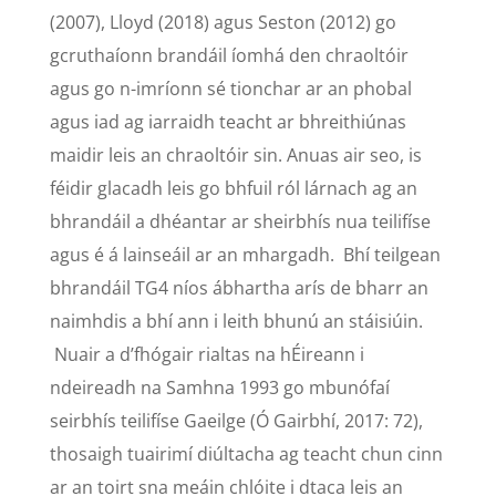
(2007), Lloyd (2018) agus Seston (2012) go
gcruthaíonn brandáil íomhá den chraoltóir
agus go n-imríonn sé tionchar ar an phobal
agus iad ag iarraidh teacht ar bhreithiúnas
maidir leis an chraoltóir sin. Anuas air seo, is
féidir glacadh leis go bhfuil ról lárnach ag an
bhrandáil a dhéantar ar sheirbhís nua teilifíse
agus é á lainseáil ar an mhargadh. Bhí teilgean
bhrandáil TG4 níos ábhartha arís de bharr an
naimhdis a bhí ann i leith bhunú an stáisiúin.
Nuair a d’fhógair rialtas na hÉireann i
ndeireadh na Samhna 1993 go mbunófaí
seirbhís teilifíse Gaeilge (Ó Gairbhí, 2017: 72),
thosaigh tuairimí diúltacha ag teacht chun cinn
ar an toirt sna meáin chlóite i dtaca leis an