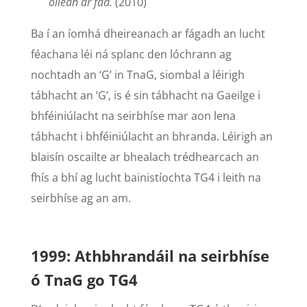
oileán ar fad.
(2010)
Ba í an íomhá dheireanach ar fágadh an lucht
féachana léi ná splanc den lóchrann ag
nochtadh an ‘G’ in TnaG, siombal a léirigh
tábhacht an ‘G’, is é sin tábhacht na Gaeilge i
bhféiniúlacht na seirbhíse mar aon lena
tábhacht i bhféiniúlacht an bhranda. Léirigh an
blaisín oscailte ar bhealach trédhearcach an
fhís a bhí ag lucht bainistíochta TG4 i leith na
seirbhíse ag an am.
1999: Athbhrandáil na seirbhíse
ó TnaG go TG4