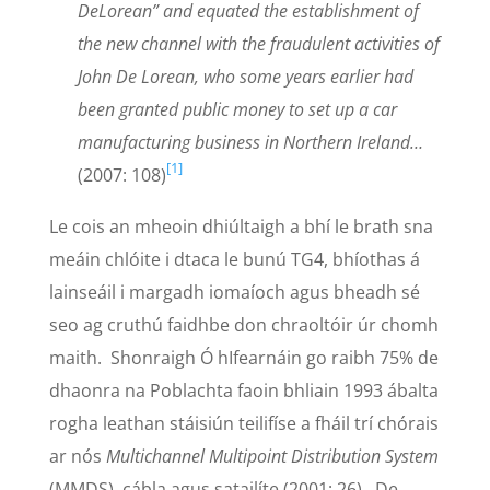
DeLorean” and equated the establishment of
the new channel with the fraudulent activities of
John De Lorean, who some years earlier had
been granted public money to set up a car
manufacturing business in Northern Ireland…
[1]
(2007: 108)
Le cois an mheoin dhiúltaigh a bhí le brath sna
meáin chlóite i dtaca le bunú TG4, bhíothas á
lainseáil i margadh iomaíoch agus bheadh sé
seo ag cruthú faidhbe don chraoltóir úr chomh
maith. Shonraigh Ó hIfearnáin go raibh 75% de
dhaonra na Poblachta faoin bhliain 1993 ábalta
rogha leathan stáisiún teilifíse a fháil trí chórais
ar nós
Multichannel Multipoint Distribution System
(MMDS), cábla agus satailíte (2001: 26). De