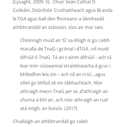
(Lysaght, 2009: 5). Chuir Seán Cathal Ó
Coileáin, Stiúrthóir Cruthaitheach agus Branda
le TG4 agus ball den fhoireann a láimhseáil
athbhrandáil an stáisiúin, síos air mar seo:
Choinnigh muid an ‘G’ sa dóigh is go raibh
macalla de TnaG i gcónaí i dTG4…níl muid
difriúil ó TnaG. Tá an t-ainm difriúil – ach tá
lear mór cúiseannaí straitéiseacha á gcur i
bhfeidhm leis sin – ach níl an croí,…agus
sílim go bhfuil sé sin tábhachtach. Níor
athraigh meon TnaG
per se
, d’athraigh an
chuma a bhí air, ach níor athraigh an rud
atá istigh, an bunús. (2017)
Chiallaigh an athbhrandáil go raibh