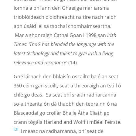
íomhá a bhí ann den Ghaeilge mar iarsma
trioblóideach d’oidhreacht na tíre nach raibh
aon úsáid léi sa tsochaí chomhaimseartha.
Mar a shonraigh Cathal Goan i 1998 san
Irish
Times
:
‘TnaG has blended the language with the
latest technology and talent to give Irish a living
relevance and resonance’
(14).
Gné lárnach den bhlaisín oscailte ba é an seat
360 céim gan scoilt, seat a threoraigh an tsúil ó
chlé go deas. Sa seat bhí sraith radharcanna
so-aitheanta ón dá thaobh den teorainn ó na
Blascaodaí go croílár Bhaile Átha Cliath go
crann tógála Harland and Wolff i mBéal Feirste.
[3]
I measc na radharcanna, bhí seat de