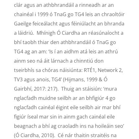
clár agus an athbhrandáil a rinneadh ar an
chainéal i 1999 ó TnaG go TG4 leis an chraoltóir
Gaeilge feiceálacht agus féiniúlacht an bhranda
a láidriú. Mhínigh Ó Ciardha an réasúnaíocht a
bhí taobh thiar den athbhrandáil ó TnaG go
TG4 ag an am: ‘Is í an aidhm atá leis an athrú
ainm seo ná áit lárnach a chinntiú don
tseirbhís sa chóras náisiúnta: RTÉ1, Network 2,
TV3 agus anois, TG4’ (Hijmans, 1999 & Ó
Gairbhí, 2017: 217). Thuig an stáisiún: ‘mura
nglacfadh muidne seilbh ar an bhfigiúr 4 go
nglacfadh cainéal éigint eile seilbh air mar bhí
figiúr íseal mar sin in ainm gach cainéal eile
beagnach a bhí ag craoladh ins na hoileáin seo’
(Ó Ciardha, 2010). Cé nár thaitin straitéis na