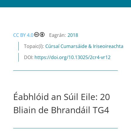
CC BY 4.0
2018
Cúrsaí Cumarsáide & Iriseoireachta
DOI:
https://doi.org/10.13025/2cr4-vr12
Éabhlóid an Súil Eile: 20
Bliain de Bhrandáil TG4