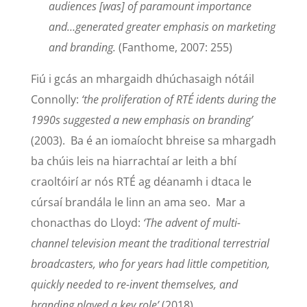
audiences [was] of paramount importance
and…generated greater emphasis on marketing
and branding.
(Fanthome, 2007: 255)
Fiú i gcás an mhargaidh dhúchasaigh nótáil
Connolly:
‘the proliferation of RTÉ idents during the
1990s suggested a new emphasis on branding’
(2003). Ba é an iomaíocht bhreise sa mhargadh
ba chúis leis na hiarrachtaí ar leith a bhí
craoltóirí ar nós RTÉ ag déanamh i dtaca le
cúrsaí brandála le linn an ama seo. Mar a
chonacthas do Lloyd:
‘The advent of multi-
channel television meant the traditional terrestrial
broadcasters, who for years had little competition,
quickly needed to re-invent themselves, and
branding played a key role’
(2018).