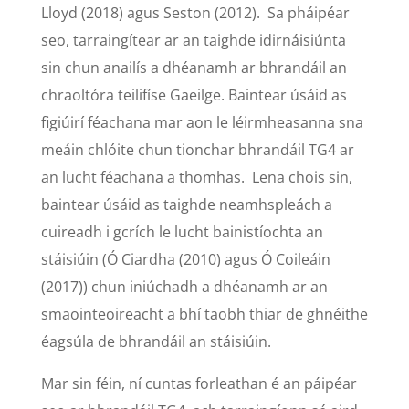
Lloyd (2018) agus Seston (2012). Sa pháipéar
seo, tarraingítear ar an taighde idirnáisiúnta
sin chun anailís a dhéanamh ar bhrandáil an
chraoltóra teilifíse Gaeilge. Baintear úsáid as
figiúirí féachana mar aon le léirmheasanna sna
meáin chlóite chun tionchar bhrandáil TG4 ar
an lucht féachana a thomhas. Lena chois sin,
baintear úsáid as taighde neamhspleách a
cuireadh i gcrích le lucht bainistíochta an
stáisiúin (Ó Ciardha (2010) agus Ó Coileáin
(2017)) chun iniúchadh a dhéanamh ar an
smaointeoireacht a bhí taobh thiar de ghnéithe
éagsúla de bhrandáil an stáisiúin.
Mar sin féin, ní cuntas forleathan é an páipéar