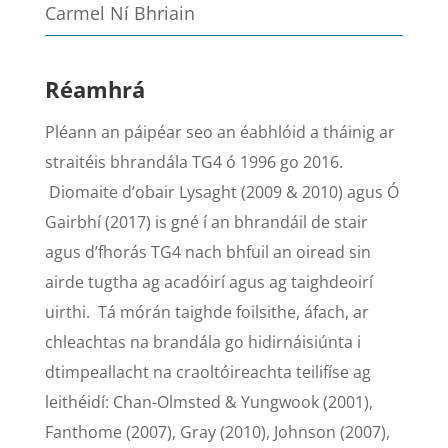
Carmel Ní Bhriain
Réamhrá
Pléann an páipéar seo an éabhlóid a tháinig ar
straitéis bhrandála TG4 ó 1996 go 2016.
Diomaite d’obair Lysaght (2009 & 2010) agus Ó
Gairbhí (2017) is gné í an bhrandáil de stair
agus d’fhorás TG4 nach bhfuil an oiread sin
airde tugtha ag acadóirí agus ag taighdeoirí
uirthi. Tá mórán taighde foilsithe, áfach, ar
chleachtas na brandála go hidirnáisiúnta i
dtimpeallacht na craoltóireachta teilifíse ag
leithéidí: Chan-Olmsted & Yungwook (2001),
Fanthome (2007), Gray (2010), Johnson (2007),