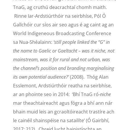
TnaG, ag cruthú deacrachtaí chomh maith.
Rinne Iar-Ardstiúrthóir na seirbhíse, Pól Ó
Gallchóir cur síos air seo agus é ag caint ag an
World Indigeneous Broadcasting Conference
sa Nua-Shéalainn:
‘still people linked the “G” in
the name to Gaelic or Gaeltacht – was it niche, not
mainstream, was it for rural and not urban, was
the channel’s position and branding marginalising
its own potential audience?’
(2008). Thóg Alan
Esslemont, Ardstiúrthóir reatha na seirbhíse,
ar an phointe seo in 2014: ‘Bhí TnaG ró-
niche
mar theachtaireacht agus fógra a bhí ann nár
bhain muid leis an gcraoltóireacht trastíre ach
le cainéil shainspéise na satailíte’ (Ó Gairbhí,
2017: 212). Chreid lucht bainistíochta an