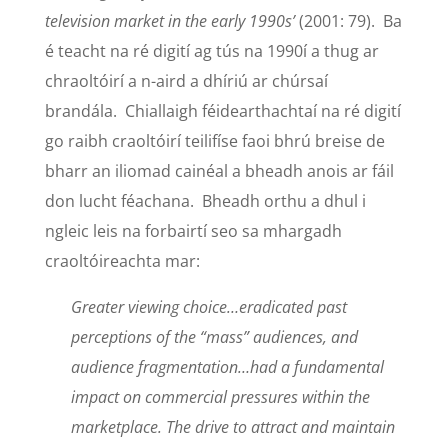
television market in the early 1990s’
(2001: 79). Ba
é teacht na ré digití ag tús na 1990í a thug ar
chraoltóirí a n-aird a dhíriú ar chúrsaí
brandála. Chiallaigh féidearthachtaí na ré digití
go raibh craoltóirí teilifíse faoi bhrú breise de
bharr an iliomad cainéal a bheadh anois ar fáil
don lucht féachana. Bheadh orthu a dhul i
ngleic leis na forbairtí seo sa mhargadh
craoltóireachta mar:
Greater viewing choice…eradicated past
perceptions of the “mass” audiences, and
audience fragmentation…had a fundamental
impact on commercial pressures within the
marketplace. The drive to attract and maintain