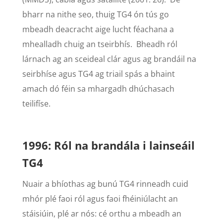
bharr na nithe seo, thuig TG4 ón tús go
mbeadh deacracht aige lucht féachana a
mhealladh chuig an tseirbhís. Bheadh ról
lárnach ag an sceideal clár agus ag brandáil na
seirbhíse agus TG4 ag triail spás a bhaint
amach dó féin sa mhargadh dhúchasach
teilifíse.
1996: Ról na brandála i lainseáil
TG4
Nuair a bhíothas ag bunú TG4 rinneadh cuid
mhór plé faoi ról agus faoi fhéiniúlacht an
stáisiúin, plé ar nós: cé orthu a mbeadh an