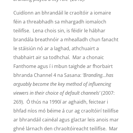
Cuidíonn an bhrandáil le craoltóir a iomaire
féin a threabhadh sa mhargadh iomaíoch
teilifíse. Lena chois sin, is féidir le hábhar
brandála breathnóir a mhealladh chun fanacht
le stáisiún nó ar a laghad, athchuairt a
thabhairt air sa todhchaí. Mar a chonaic
Fanthome agus í i mbun taighde ar fhorbairt
bhranda Channel 4 na Sasana:
‘Branding…has
arguably become the key method of influencing
viewers in their choice of default channels’
(2007:
269). Ó thús na 1990í ar aghaidh, feictear i
bhfad níos mó béime á cur ag craoltóirí teilifíse
ar bhrandáil cainéal agus glactar leis anois mar
ghné lárnach den chraoltóireacht teilifíse. Mar