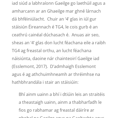
iad siúd a labhraíonn Gaeilge go laethúil agus a
amharcann ar an Ghaeilge mar ghné lárnach
dá bhféiniúlacht. Chuir an ‘4’ glas in iúl gur
stáisiún Éireannach é TG4, le cois gurb é an
ceathrú cainéal dúchasach é. Anuas air seo,
sheas an ‘4’ glas don lucht féachana eile a raibh
TG4 ag freastal orthu, an lucht féachana
náisiúnta, daoine nár chainteoirí Gaeilge iad
(Esslemont, 2017). D’admhaigh Esslemont
agus é ag athchuimhneamh ar thréimhse na
hathbhrandála i stair an stáisiúin:
Bhí ainm uainn a bhí i dtiúin leis an straitéis
a theastaigh uainn, ainm a thabharfadh le
fios go rabhamar ag freastal dáiríre ar