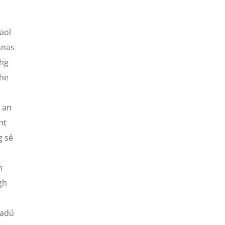
aol
nnas
dhg
the
l an
ht
g sé
n
gh
eadú