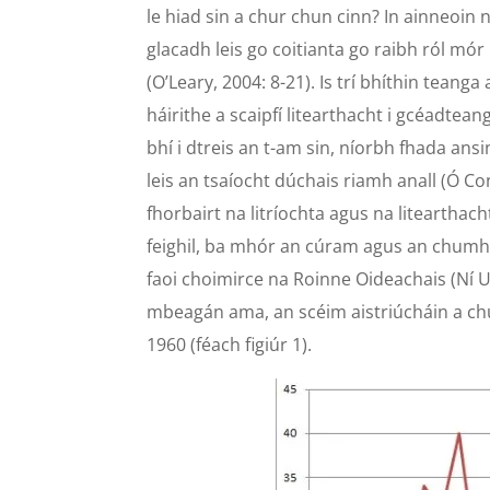
le hiad sin a chur chun cinn? In ainneoin
glacadh leis go coitianta go raibh ról mór l
(O’Leary, 2004: 8-21). Is trí bhíthin tean
háirithe a scaipfí litearthacht i gcéadtean
bhí i dtreis an t-am sin, níorbh fhada ansin
leis an tsaíocht dúchais riamh anall (Ó Co
fhorbairt na litríochta agus na liteartha
feighil, ba mhór an cúram agus an chumh
faoi choimirce na Roinne Oideachais (Ní Ui
mbeagán ama, an scéim aistriúcháin a chu
1960 (féach figiúr 1).