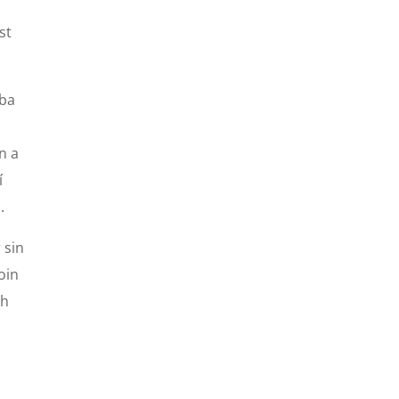
st
 ba
a
n a
í
.
 sin
oin
bh