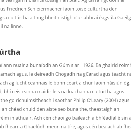
a teanga i mblianta tosaigh an Stáit. Ag tarraingt dom ar
gus Friedrich Schleiermacher faoin toise cultúrtha den
ra cultúrtha a thug bheith istigh d’urlabhraí éagsúla Gaeilg
il na linne.
túrtha
bhí ann nuair a bunaíodh an Gúm siar i 1926. Ba ghairid roim
l amach agus, le deireadh Chogadh na gCarad agus teacht n
teach ag lucht ceannais le bonn ceart a chur faoin náisiún óg.
d, bhí ceisteanna maidir leis na luachanna cultúrtha agus
nithe go ríchuimsitheach i saothar Philip O’Leary (2004) agus
l an chéad chuid den aiste seo bunaithe, theastaigh an
réim in athuair. Ach cén chaoi go baileach a bhféadfaí é sin 
b fhearr a Ghaelódh meon na tíre, agus cén bealach ab fhe