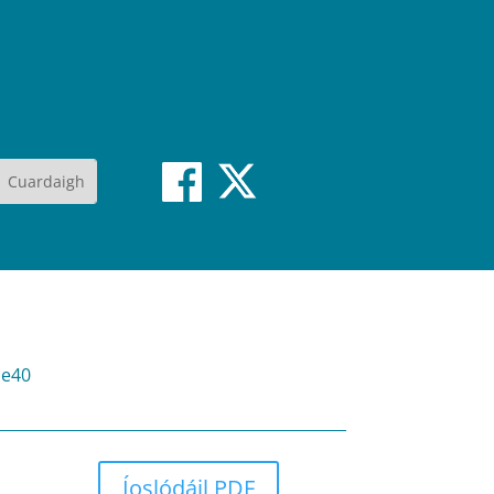
ze40
Íoslódáil PDF