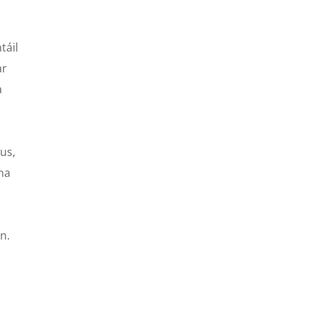
táil
ar
a
gus,
 na
g
n.