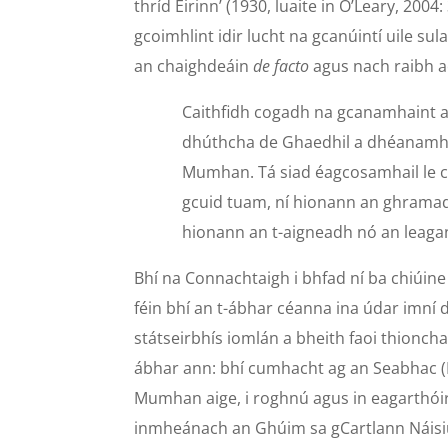
thríd Éirinn’ (1930, luaite in O’Leary, 2004
gcoimhlint idir lucht na gcanúintí uile su
an chaighdeáin
de facto
agus nach raibh a
Caithfidh cogadh na gcanamhaint a 
dhúthcha de Ghaedhil a dhéanamh
Mumhan. Tá siad éagcosamhail le c
gcuid tuam, ní hionann an ghramada
hionann an t-aigneadh nó an leagan 
Bhí na Connachtaigh i bhfad ní ba chiúin
féin bhí an t-ábhar céanna ina údar imní d
státseirbhís iomlán a bheith faoi thionch
ábhar ann: bhí cumhacht ag an Seabhac (P
Mumhan aige, i roghnú agus in eagarthói
inmheánach an Ghúim sa gCartlann Náisiú