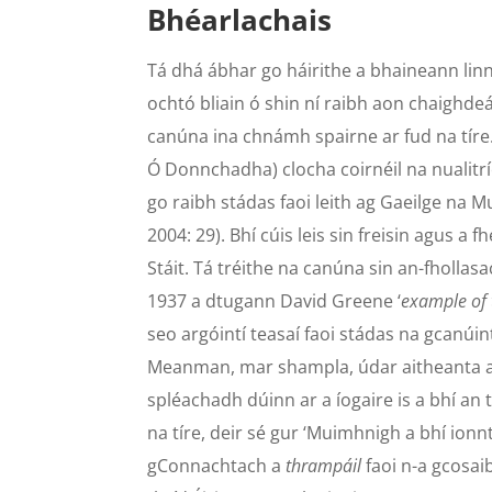
Bhéarlachais
Tá dhá ábhar go háirithe a bhaineann linn
ochtó bliain ó shin ní raibh aon chaighdeá
canúna ina chnámh spairne ar fud na tíre.
Ó Donnchadha) clocha coirnéil na nualitrí
go raibh stádas faoi leith ag Gaeilge na 
2004: 29). Bhí cúis leis sin freisin agus a
Stáit. Tá tréithe na canúna sin an-fholl
1937 a dtugann David Greene ‘
example of 
seo argóintí teasaí faoi stádas na gcanúin
Meanman, mar shampla, údar aitheanta ag 
spléachadh dúinn ar a íogaire is a bhí an 
na tíre, deir sé gur ‘Muimhnigh a bhí io
gConnachtach a
thrampáil
faoi n-a gcosa