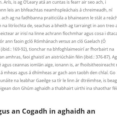
h. Arís, is ag O’Leary atá an cuntas is fearr air seo ach, i
onn leis an bhfeachtas neamhspleáchais á chreimeadh, ní
ach ag na fadhbanna praiticiúla a bhaineann le stát a reách
h na litríochta de, seachas a bheith ag tarraingt in aon treo 
heictear ar irisí na linne achrann fíochmhar agus cosa i dtac
 mór ann faoin gcló Rómhánach
versus
an cló Gaelach (Ó
 (ibid.: 169-92), tionchar na bhfoghlaimeoirí ar fhorbairt na
an amhras, faoi ghaistí an aistriúcháin féin (ibid.: 376-87). A
t é agus ceannas iomlán aige, ionann is, ar fhoilsitheoireacht
he, á mheas agus á dhímheas ar gach aon taobh den chlaí. Go
náite na leabhar Gaeilge sa tír le linn ár dtréimhse, is bea
éigean don Ghúm aghaidh a thabhairt uirthi ina shaothar féi
us an Cogadh in aghaidh an