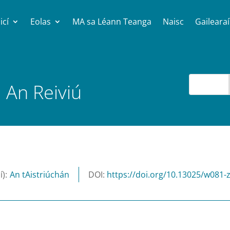
icí
Eolas
MA sa Léann Teanga
Naisc
Gailearaí
 An Reiviú
An tAistriúchán
DOI:
https://doi.org/10.13025/w081-