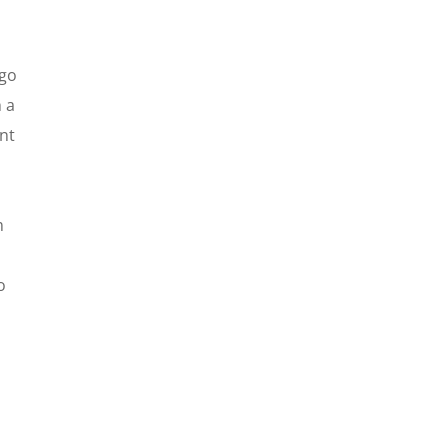
 go
h a
nnt
a
m
o