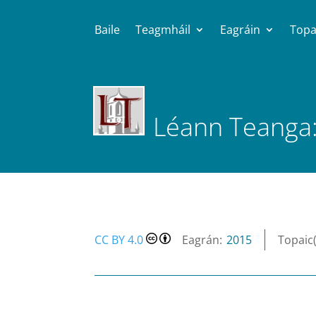
Baile
Teagmháil
Eagráin
Topa
Léann Teanga:
CC BY 4.0
2015