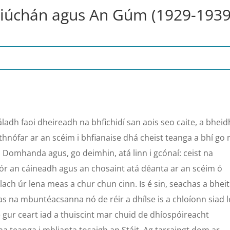
striúchán agus An Gúm (1929-1939
áladh faoi dheireadh na bhfichidí san aois seo caite, a bheid
athnófar ar an scéim i bhfianaise dhá cheist teanga a bhí go
Domhanda agus, go deimhin, atá linn i gcónaí: ceist na
mór an cáineadh agus an chosaint atá déanta ar an scéim ó
ach úr lena meas a chur chun cinn. Is é sin, seachas a bhei
tas na mbuntéacsanna nó de réir a dhílse is a chloíonn siad 
 gur ceart iad a thuiscint mar chuid de dhíospóireacht