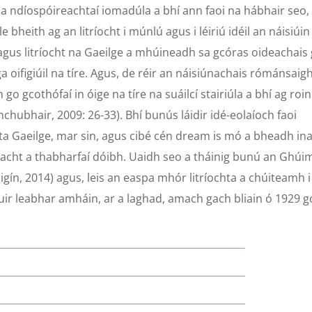
 na ndíospóireachtaí iomadúla a bhí ann faoi na hábhair seo,
e bheith ag an litríocht i múnlú agus i léiriú idéil an náisiúin
ga agus litríocht na Gaeilge a mhúineadh sa gcóras oideachais
ga oifigiúil na tíre. Agus, de réir an náisiúnachais rómánsaig
 go gcothófaí in óige na tíre na suáilcí stairiúla a bhí ag roi
nchubhair, 2009: 26-33). Bhí bunús láidir idé-eolaíoch faoi
chta Gaeilge, mar sin, agus cibé cén dream is mó a bheadh in
acht a thabharfaí dóibh. Uaidh seo a tháinig bunú an Ghúi
gín, 2014) agus, leis an easpa mhór litríochta a chúiteamh i
ir leabhar amháin, ar a laghad, amach gach bliain ó 1929 g