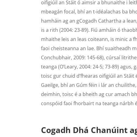
oifigiúil an Stáit ó aimsir a bhunaithe i leit
mbeagán focal, bhí an t-idéalachas ba bh
hamháin ag an gCogadh Cathartha a lean, 
is a rith (2004: 23-89). Fiú amháin ó thaob
mhaithe leis an leas coiteann, is minic a f
faoi cheisteanna an lae. Bhí suaitheadh
Conchubhair, 2009: 145-68), cúrsaí litrithe
teanga (O’Leary, 2004: 24-5; 73-89) agus, g
toisc gur chuid d’fhearas oifigiúil an Stái
Gaeilge, bhí an Gúm féin i lár an chuilit
deimhin, toisc é a bheith ag cur amach bhu
conspóid faoi fhorbairt na teanga nárbh 
Cogadh Dhá Chanúint ag