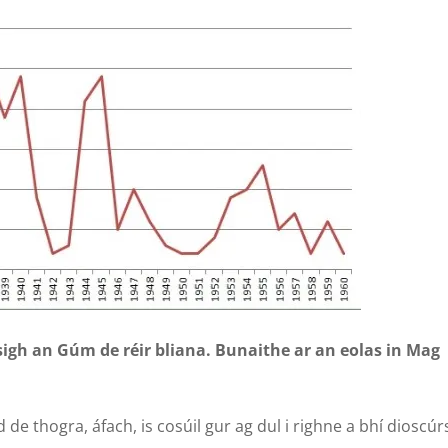
ilsigh an Gúm de réir bliana. Bunaithe ar an eolas in Mag
de thogra, áfach, is cosúil gur ag dul i righne a bhí dioscúr