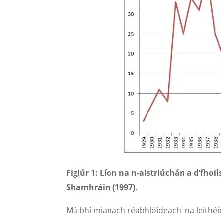
Figiúr 1: Líon na n-aistriúchán a d’fho
Shamhráin (1997).
Má bhí mianach réabhlóideach ina leithéid 