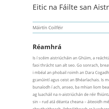
Eitic na Fáilte san Ai
Máirtín Coilféir
Réamhrá
Is í scéim aistriúcháin an Ghúim, a reácht
faoi thrácht san alt seo. Go sonrach, bre
i mbéal an phobail roimh an Dara Cogadh 
gcanúintí agus ceist an Bhéarlachais. Is 
bunaíodh í ach, anseo, ba mhian liom beal
ag luacháil na n-aistriúchán de réir fhiún
sin – rud atá déanta cheana – áiteoidh mé