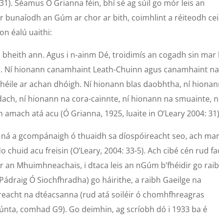
: 31). Séamus Ó Grianna féin, bhí sé ag súil go mór leis an
lar bunaíodh an Gúm ar chor ar bith, coimhlint a réiteodh cei
on éalú uaithi:
bheith ann. Agus i n-ainm Dé, troidimís an cogadh sin mar
. Ní hionann canamhaint Leath-Chuinn agus canamhaint n
héile ar achan dhóigh. Ní hionann blas daobhtha, ní hionan
ch, ní hionann na cora-cainnte, ní hionann na smuainte, n
amach atá acu (Ó Grianna, 1925, luaite in O’Leary 2004: 31)
e ná a gcompánaigh ó thuaidh sa díospóireacht seo, ach mar
o chuid acu freisin (O’Leary, 2004: 33-5). Ach cibé cén rud fa
ar an Mhuimhneachais, i dtaca leis an nGúm b’fhéidir go rai
ádraig Ó Siochfhradha) go háirithe, a raibh Gaeilge na
reacht na dtéacsanna (rud atá soiléir ó chomhfhreagras
nta, comhad G9). Go deimhin, ag scríobh dó i 1933 ba é