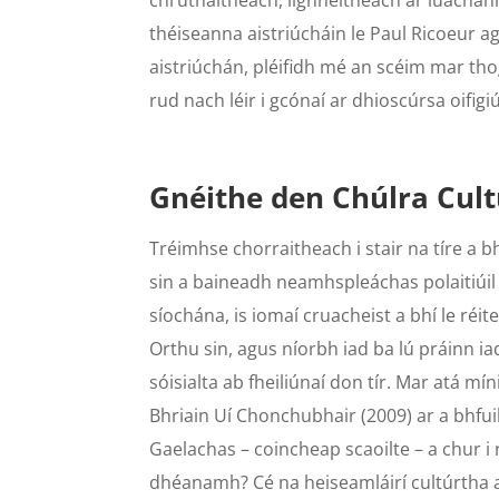
chruthaitheach, ilghnéitheach ar luachann
théiseanna aistriúcháin le Paul Ricoeur a
aistriúchán, pléifidh mé an scéim mar thog
rud nach léir i gcónaí ar dhioscúrsa oifigiú
Gnéithe den Chúlra Cul
Tréimhse chorraitheach i stair na tíre a 
sin a baineadh neamhspleáchas polaitiúi
síochána, is iomaí cruacheist a bhí le réi
Orthu sin, agus níorbh iad ba lú práinn ia
sóisialta ab fheiliúnaí don tír. Mar atá mí
Bhriain Uí Chonchubhair (2009) ar a bhfui
Gaelachas – coincheap scaoilte – a chur i 
dhéanamh? Cé na heiseamláirí cultúrtha a