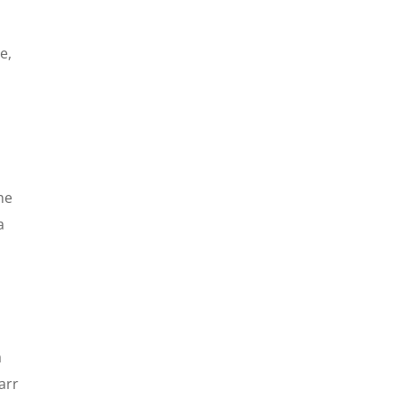
e,
he
a
a
arr