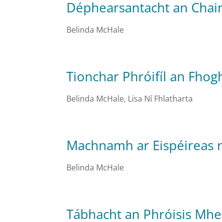
Déphearsantacht an Chain
Belinda McHale
Tionchar Phróifíl an Fho
Belinda McHale
,
Lisa Ní Fhlatharta
Machnamh ar Eispéireas 
Belinda McHale
Tábhacht an Phróisis Mhea