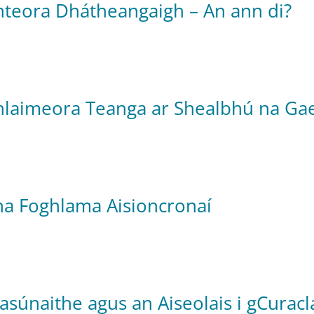
teora Dhátheangaigh – An ann di?
ghlaimeora Teanga ar Shealbhú na Gae
na Foghlama Aisioncronaí
súnaithe agus an Aiseolais i gCuracl