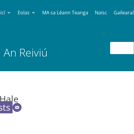
icí
Eolas
MA sa Léann Teanga
Naisc
Gailearaí
 An Reiviú
cHale
sts