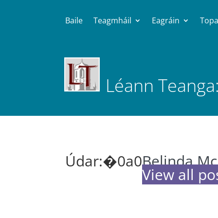
Baile
Teagmháil
Eagráin
Topa
Léann Teanga:
Belinda M
View all po