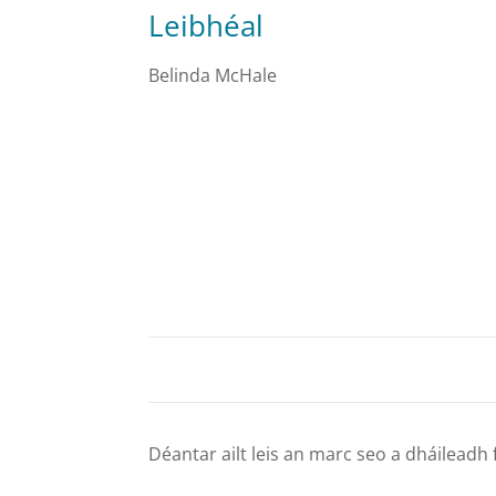
Leibhéal
Belinda McHale
Déantar ailt leis an marc seo a dháilead