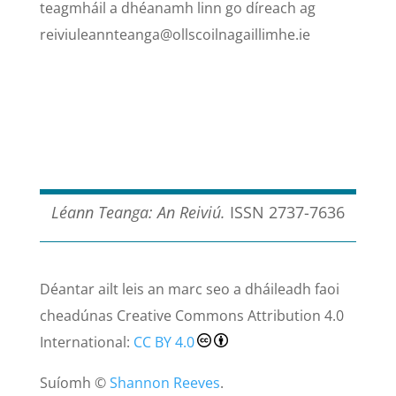
teagmháil a dhéanamh linn go díreach ag
reiviuleannteanga@ollscoilnagaillimhe.ie
Léann Teanga: An Reiviú.
ISSN 2737-7636
Déantar ailt leis an marc seo a dháileadh faoi
cheadúnas Creative Commons Attribution 4.0
International:
CC BY 4.0
Suíomh ©
Shannon Reeves
.