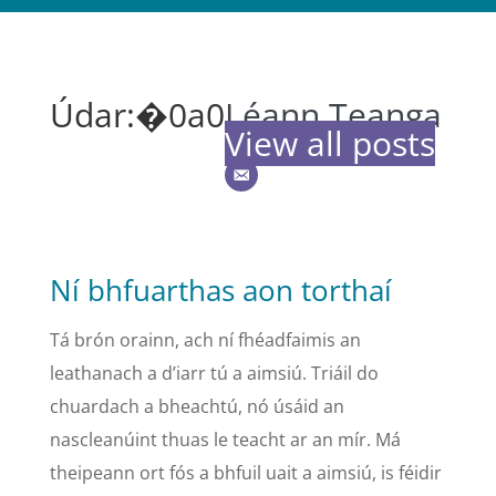
Léann Teanga
View all posts
Ní bhfuarthas aon torthaí
Tá brón orainn, ach ní fhéadfaimis an
leathanach a d’iarr tú a aimsiú. Triáil do
chuardach a bheachtú, nó úsáid an
nascleanúint thuas le teacht ar an mír. Má
theipeann ort fós a bhfuil uait a aimsiú, is féidir